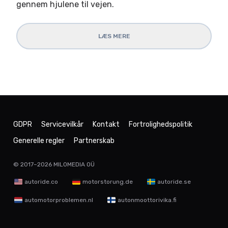
gennem hjulene til vejen.
LÆS MERE
GDPR
Servicevilkår
Kontakt
Fortrolighedspolitik
Generelle regler
Partnerskab
© 2017–2026
MILOMEDIA OÜ
autoride.co
motorstorung.de
autoride.se
automotorproblemen.nl
autonmoottorivika.fi