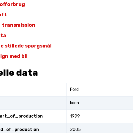
offorbrug
aft
 transmission
ata
te stillede spørgsmål
gn med bil
lle data
Ford
Ixion
tart_of_production
1999
end_of_production
2005