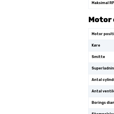
Maksimal R
Motor 
Motor posit
Køre
Smitte
Superladni
Antal cylind
Antal ventil
Borings dia