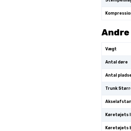
Stempelsla
Kompressio
Andre
Vægt
Antal døre
Antal plads
Trunk Størr
Akselafsta
Køretøjets 
Køretøjets 