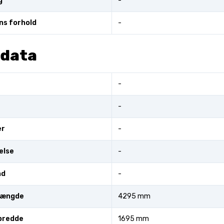
g
-
ns forhold
-
 data
-
-
er
-
else
-
nd
-
længde
4295 mm
bredde
1695 mm