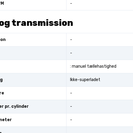
PM
-
og transmission
ion
-
-
: manuel tællehastighed
ng
Ikke-superladet
re
-
er pr. cylinder
-
meter
-