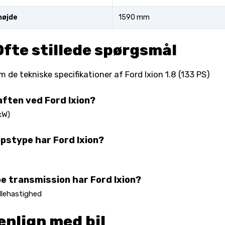
højde
1590 mm
Ofte stillede spørgsmål
de tekniske specifikationer af Ford Ixion 1.8 (133 PS)
aften ved Ford Ixion?
kW)
opstype har Ford Ixion?
pe transmission har Ford Ixion?
llehastighed
nlign med bil