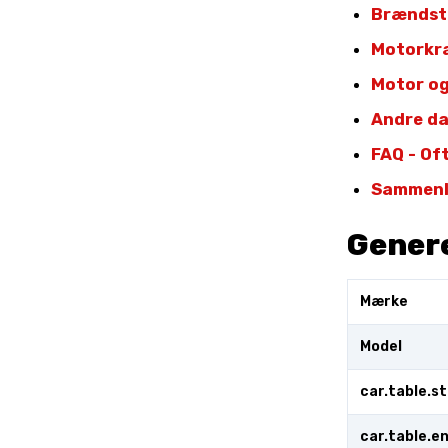
Brændst
Motorkr
Motor og
Andre d
FAQ - Of
Sammenli
Genere
Mærke
Model
car.table.s
car.table.