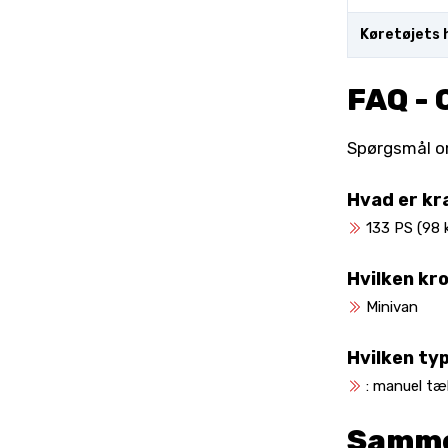
Køretøjets 
FAQ - 
Spørgsmål om 
Hvad er kr
133 PS (98 
Hvilken kr
Minivan
Hvilken ty
: manuel tæ
Samme