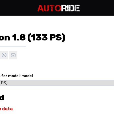
on 1.8 (133 PS)
n for model: model
ld
e data