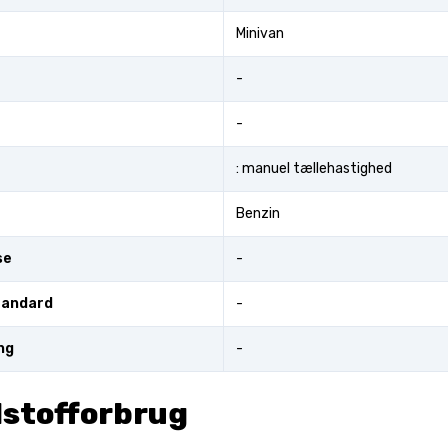
Minivan
-
-
: manuel tællehastighed
Benzin
se
-
tandard
-
ng
-
stofforbrug