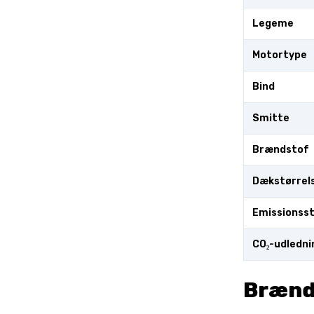
Legeme
Motortype
Bind
Smitte
Brændstof
Dækstørrel
Emissionss
CO₂-udledni
Brænd