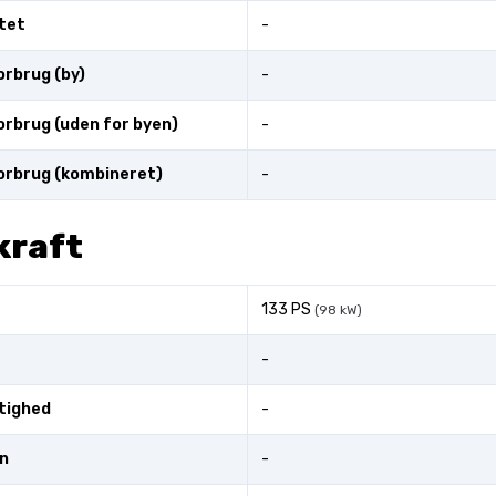
tet
-
rbrug (by)
-
rbrug (uden for byen)
-
orbrug (kombineret)
-
kraft
133 PS
(98 kW)
-
tighed
-
n
-