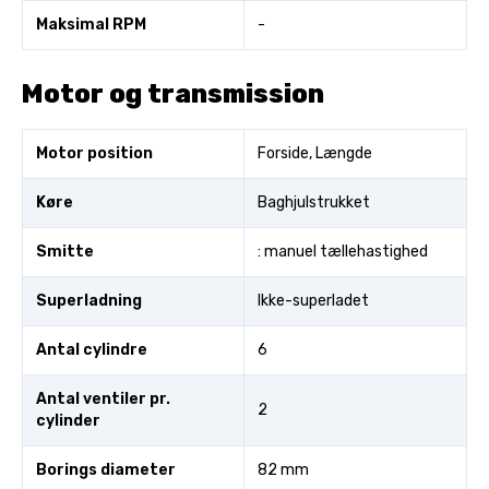
Maksimal RPM
-
Motor og transmission
Motor position
Forside, Længde
Køre
Baghjulstrukket
Smitte
: manuel tællehastighed
Superladning
Ikke-superladet
Antal cylindre
6
Antal ventiler pr.
2
cylinder
Borings diameter
82 mm