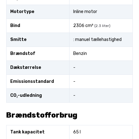
Motortype
Inline motor
Bind
2306 cm³
(2.3 liter)
Smitte
: manuel tællehastighed
Brændstof
Benzin
Dækstørrelse
-
Emissionsstandard
-
CO₂-udledning
-
Brændstofforbrug
Tank kapacitet
65 l