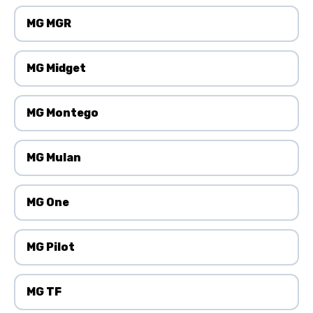
MG MGR
MG Midget
MG Montego
MG Mulan
MG One
MG Pilot
MG TF