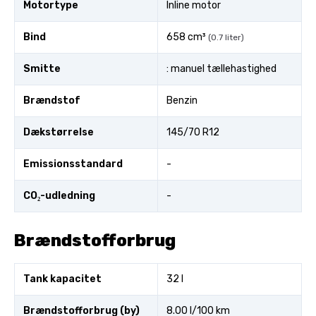
Motortype
Inline motor
Bind
658 cm³
(0.7 liter)
Smitte
: manuel tællehastighed
Brændstof
Benzin
Dækstørrelse
145/70 R12
Emissionsstandard
-
CO₂-udledning
-
Brændstofforbrug
Tank kapacitet
32 l
Brændstofforbrug (by)
8.00 l/100 km