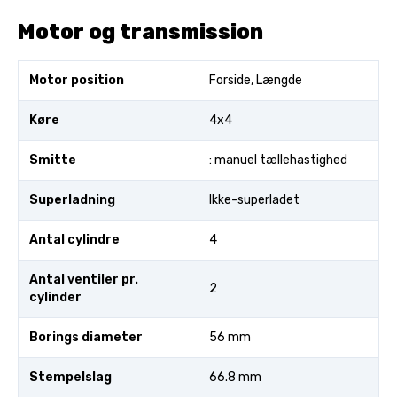
Motor og transmission
Motor position
Forside, Længde
Køre
4x4
Smitte
: manuel tællehastighed
Superladning
Ikke-superladet
Antal cylindre
4
Antal ventiler pr.
2
cylinder
Borings diameter
56 mm
Stempelslag
66.8 mm