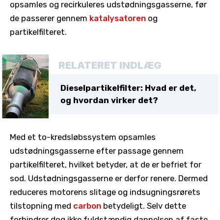
opsamles og recirkuleres udstødningsgasserne, før
de passerer gennem
katalysatoren
og
partikelfilteret.
RELATERET INDLÆG
Dieselpartikelfilter: Hvad er det,
og hvordan virker det?
Med et to-kredsløbssystem opsamles
udstødningsgasserne efter passage gennem
partikelfilteret, hvilket betyder, at de er befriet for
sod. Udstødningsgasserne er derfor renere. Dermed
reduceres motorens slitage og indsugningsrørets
tilstopning med
carbon
betydeligt. Selv dette
forhindrer dog ikke fuldstændig dannelsen af faste