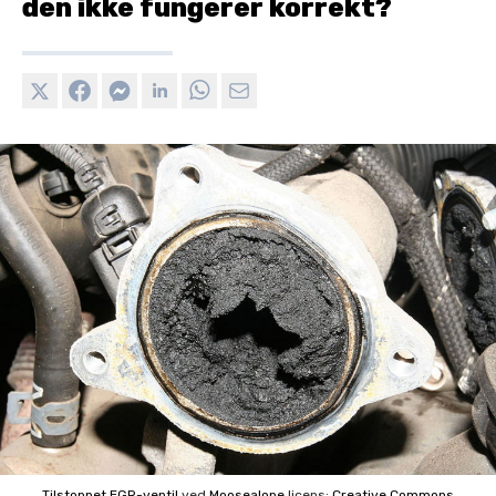
den ikke fungerer korrekt?
Tilstoppet EGR-ventil
ved
Moosealope
licens:
Creative Commons