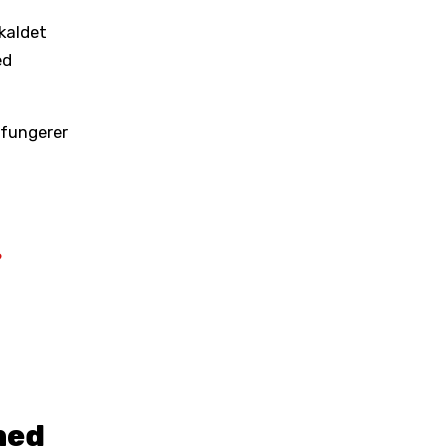
kaldet
ed
 fungerer
?
med