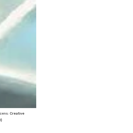
icens:
Creative
0)