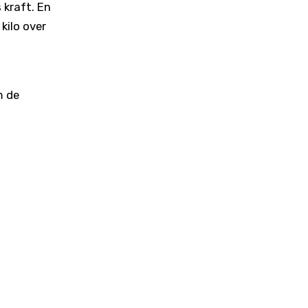
 kraft. En
kilo over
m de