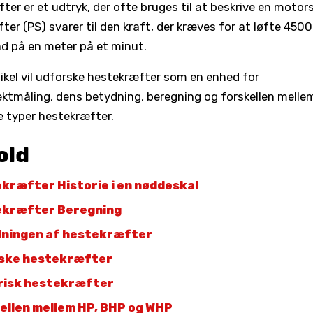
ter er et udtryk, der ofte bruges til at beskrive en motors
er (PS) svarer til den kraft, der kræves for at løfte 4500 
d på en meter på et minut.
ikel vil udforske hestekræfter som en enhed for
ktmåling, dens betydning, beregning og forskellen melle
ge typer hestekræfter.
old
kræfter Historie i en nøddeskal
kræfter Beregning
ningen af hestekræfter
ske hestekræfter
risk hestekræfter
ellen mellem HP, BHP og WHP