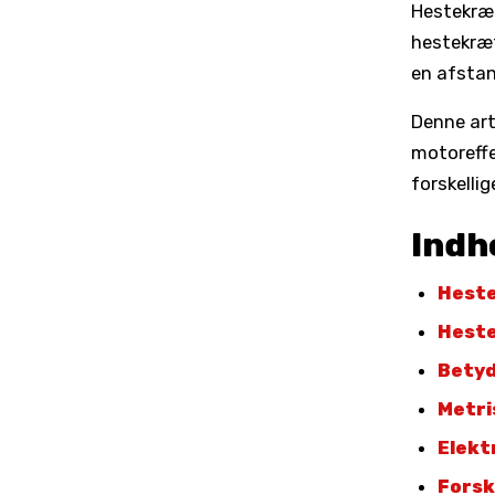
Hestekræf
hestekræft
en afstan
Denne art
motoreffe
forskelli
Indh
Heste
Heste
Betyd
Metri
Elekt
Forsk