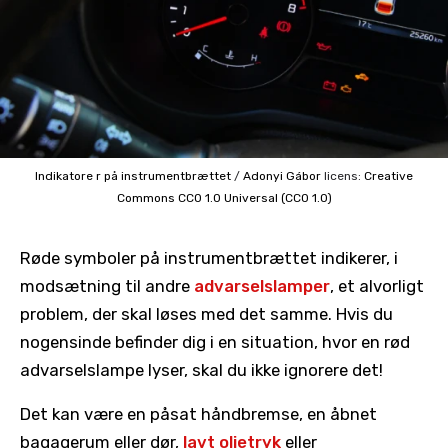
Indikatore r på instrumentbrættet
/
Adonyi Gábor
licens:
Creative
Commons
CC0 1.0 Universal (CC0 1.0)
Røde symboler på instrumentbrættet indikerer, i
modsætning til andre
advarselslamper
, et alvorligt
problem, der skal løses med det samme. Hvis du
nogensinde befinder dig i en situation, hvor en rød
advarselslampe lyser, skal du ikke ignorere det!
Det kan være en påsat håndbremse, en åbnet
bagagerum eller dør,
lavt olietryk
eller