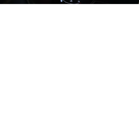
Indikatore r på instrumentbrættet
/
Adonyi Gábor
licens:
Creative
Commons
CC0 1.0 Universal (CC0 1.0)
Bilens advarselslys er ikke noget nyt, men
efterhånden som teknologien udviklede sig, blev de
mange forskellige symboler på instrumentbrættet i
din bil også gjort. Nogle af disse symboler lyser,
hver gang du starter dit køretøj, men ingen
bekymringer, medmindre de forbliver tændt, efter
du har startet motoren.
I en nøddeskal er formålet med bilens advarselslys
enten at informere eller advare føreren. For