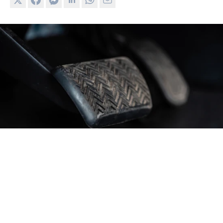
Bremsepedal i en bil
En hård bremsepedal er et af de problemer, der