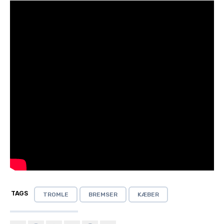
TAGS
TROMLE
BREMSER
KÆBER