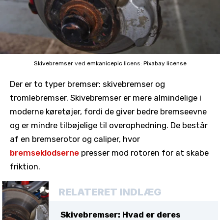
Skivebremser
ved
emkanicepic
licens:
Pixabay license
Der er to typer bremser: skivebremser og
tromlebremser. Skivebremser er mere almindelige i
moderne køretøjer, fordi de giver bedre bremseevne
og er mindre tilbøjelige til overophedning. De består
af en bremserotor og caliper, hvor
bremseklodserne
presser mod rotoren for at skabe
friktion.
RELATERET INDLÆG
Skivebremser: Hvad er deres