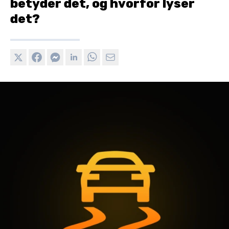
betyder det, og hvorfor lyser
det?