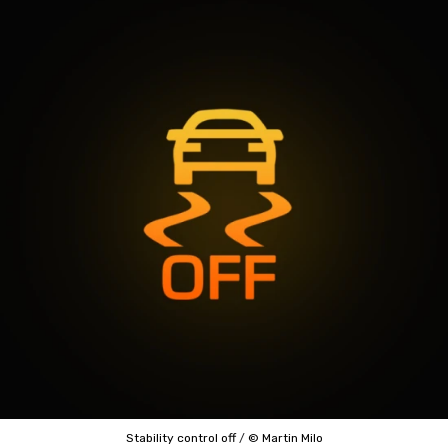
Stability control off
/
© Martin Milo