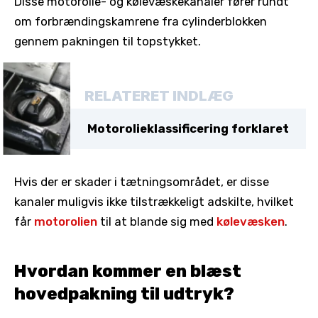
Disse motorolie- og kølevæskekanaler fører rundt
om forbrændingskamrene fra cylinderblokken
gennem pakningen til topstykket.
RELATERET INDLÆG
Motorolieklassificering forklaret
Hvis der er skader i tætningsområdet, er disse
kanaler muligvis ikke tilstrækkeligt adskilte, hvilket
får
motorolien
til at blande sig med
kølevæsken
.
Hvordan kommer en blæst
hovedpakning til udtryk?