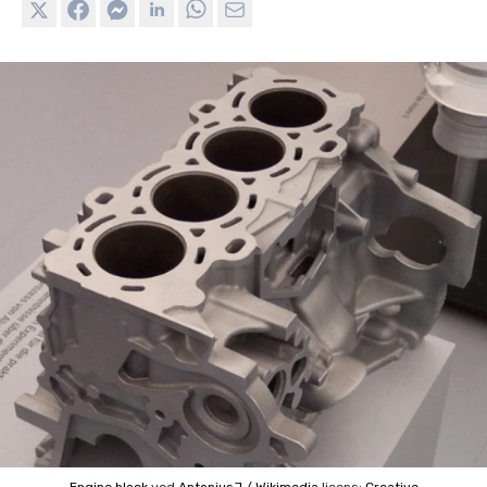
Engine block
ved
AntoniusJ / Wikimedia
licens:
Creative