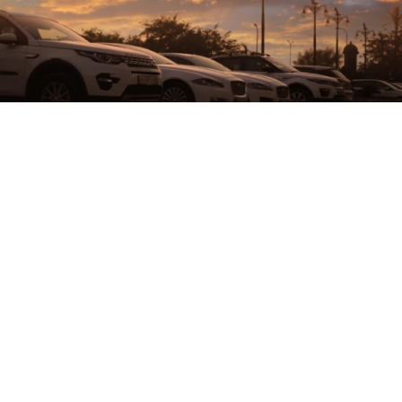
Autá na parkovisku
ved
CHINMAYA SHARMA
licens:
Pexels license
Alle biler er placeret i en bestemt klasse, afhængig
af deres ydre dimensioner, pris og slagvolumen og
kraft
af motoren under motorhjelmen. Den
vigtigste parameter er bilens længde og
akselafstanden på dens aksler.
Klassificering af biler efter klasse kan også påvirkes
af fabrikanten, som kan prioritere eller vælge den
klasse, bilen skal klassificeres i. Der er flere forskelle