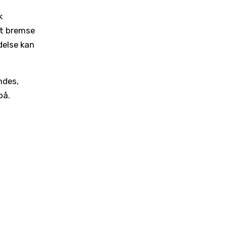
k
at bremse
delse kan
ndes,
på.