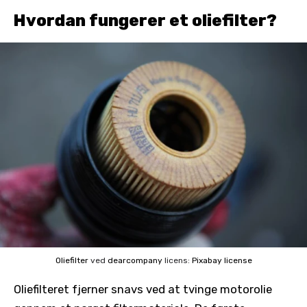
Hvordan fungerer et oliefilter?
Oliefilter
ved
dearcompany
licens:
Pixabay license
Oliefilteret fjerner snavs ved at tvinge motorolie