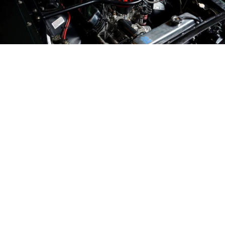
Mustang engine
ved
mikefoster
licens:
Pixabay license
En forbrændingsmotor er en varmemotor, der
genererer termisk energi ved at forbrænde
brændstof. Den omdanner efterfølgende denne
energi til
mekanisk arbejde
eller en reaktionseffekt.
Begrebet forbrændingsmotor forstås normalt som
en stempelforbrændingsmotor, men det er forkert,
da en forbrændingsmotor ikke altid kun behøver at