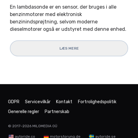
En lambdasonde er en sensor, der bruges i alle
benzinmotorer med elektronisk
benzinindsprøjtning, selvom moderne
dieselmotorer også er udstyret med denne enhed.
LÆS MERE
GDPR
Servicevilkår
Kontakt
Fortrolighedspolitik
Generelle regler
Partnerskab
© 2017–2026
MILOMEDIA OÜ
autoride.co
motorstorung.de
autoride.se