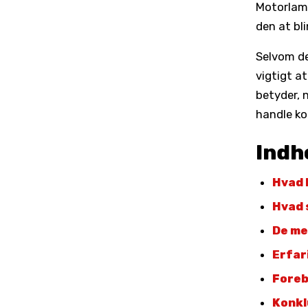
Motorlamp
den at bli
Selvom det
vigtigt a
betyder, 
handle ko
Indh
Hvad 
Hvad 
De me
Erfar
Foreb
Konkl