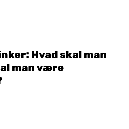
nker: Hvad skal man
kal man være
?