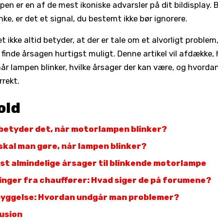
en er en af de mest ikoniske advarsler på dit bildisplay.
nke, er det et signal, du bestemt ikke bør ignorere.
 ikke altid betyder, at der er tale om et alvorligt problem,
t finde årsagen hurtigst muligt. Denne artikel vil afdække,
når lampen blinker, hvilke årsager der kan være, og hvorda
rrekt.
old
betyder det, når motorlampen blinker?
skal man gøre, når lampen blinker?
st almindelige årsager til blinkende motorlampe
inger fra chauffører: Hvad siger de på forumene?
yggelse: Hvordan undgår man problemer?
usion