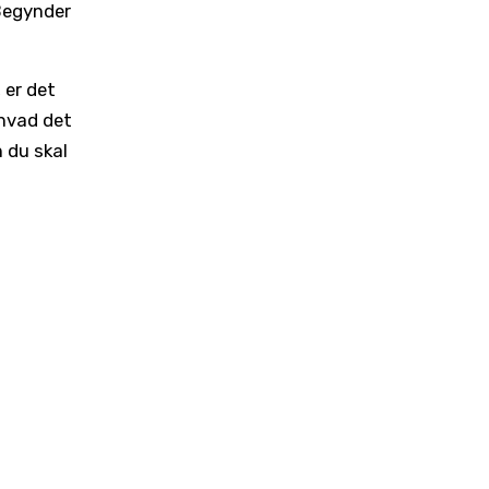
 Begynder
 er det
 hvad det
n du skal