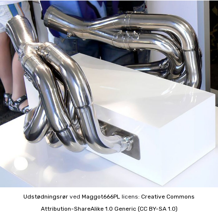
Udstødningsrør
ved
Maggot666PL
licens:
Creative Commons
Attribution-ShareAlike 1.0 Generic (CC BY-SA 1.0)