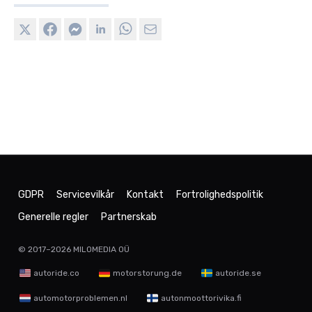
GDPR
Servicevilkår
Kontakt
Fortrolighedspolitik
Generelle regler
Partnerskab
© 2017–2026
MILOMEDIA OÜ
autoride.co
motorstorung.de
autoride.se
automotorproblemen.nl
autonmoottorivika.fi