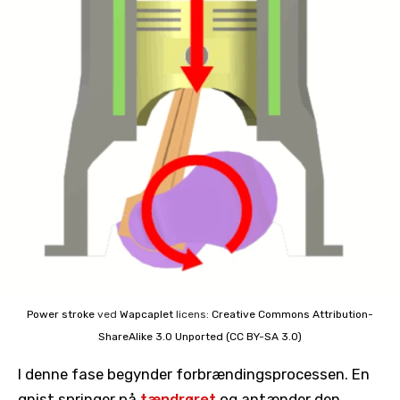
Power stroke
ved
Wapcaplet
licens:
Creative Commons
Attribution-
ShareAlike 3.0 Unported (CC BY-SA 3.0)
I denne fase begynder forbrændingsprocessen. En
gnist springer på
tændrøret
og antænder den