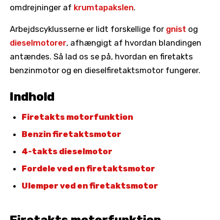
omdrejninger af
krumtapakslen
.
Arbejdscyklusserne er lidt forskellige for
gnist
og
dieselmotorer
, afhængigt af hvordan blandingen
antændes. Så lad os se på, hvordan en firetakts
benzinmotor og en dieselfiretaktsmotor fungerer.
Indhold
Firetakts motorfunktion
Benzin firetaktsmotor
4-takts dieselmotor
Fordele ved en firetaktsmotor
Ulemper ved en firetaktsmotor
Firetakts motorfunktion