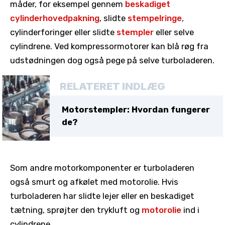
måder, for eksempel gennem
beskadiget
cylinderhovedpakning
, slidte
stempelringe
,
cylinderforinger eller slidte
stempler
eller selve
cylindrene. Ved kompressormotorer kan blå røg fra
udstødningen dog også pege på selve turboladeren.
RELATERET INDLÆG
Motorstempler: Hvordan fungerer
de?
Som andre motorkomponenter er turboladeren
også smurt og afkølet med motorolie. Hvis
turboladeren har slidte lejer eller en beskadiget
tætning, sprøjter den trykluft og
motorolie
ind i
cylindrene.