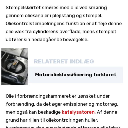
Stempelskørtet smøres med olie ved smøring
gennem oliekanaler i plejlstang og stempel.
Oliekontrolstempelringens funktion er at feje denne
olie væk fra cylinderens overflade, mens stemplet
udfører sin nedadgående bevægelse.
RELATERET INDLÆG
Motorolieklassificering forklaret
Olie i forbrændingskammeret er uønsket under
forbrænding, da det øger emissioner og motorrøg,
men også kan beskadige
katalysatoren
. Af denne
grund har rillen til oliekontrolringen huller,
hvorigennem den overskydende aftørrede olie løber