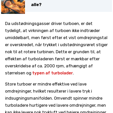
alle?
Da udstødningsgasser driver turboen, er det
tydeligt, at virkningen af ​​turboen ikke indtræder
umiddelbart, men først efter et vist omdrejningstal
er overskredet, når trykket i udstødningsrøret stiger
nok til at rotere turbinen. Dette er grunden til, at
effekten af ​​turboladeren først er mærkbar efter
overskridelse af ca. 2000 rpm, afhængigt af
størrelsen og
typen af ​​turbolader
.
Store turboer er mindre effektive ved lave
omdrejninger, hvilket resulterer i lavere tryk i
indsugningsmanifolden. Omvendt spinner mindre
turboladere hurtigere ved lavere omdrejninger, men
kan ikke levere nok trykluft ved højere omdrejninger.