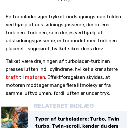
BY 2.0)
En turbolader øger trykket i indsugningsmanifolden
ved hjælp af udstødningsgasserne, der roterer
turbinen. Turbinen, som drejes ved hjælp af
udstødningsgasserne, er forbundet med turbinen
placeret i sugerøret, hvilket sikrer dens drev.
Takket være drejningen af ​​turbolader-turbinen
presses luften ind i cylindrene, hvilket sikrer større
kraft
til
motoren
. Effektforøgelsen skyldes, at
motoren modtager mange flere iltmolekyler fra
samme luftvolumen, fordi luften er under tryk.
RELATERET INDLÆG
Typer af turboladere: Turbo, Twin
turbo, Twin-scroll, kender du dem