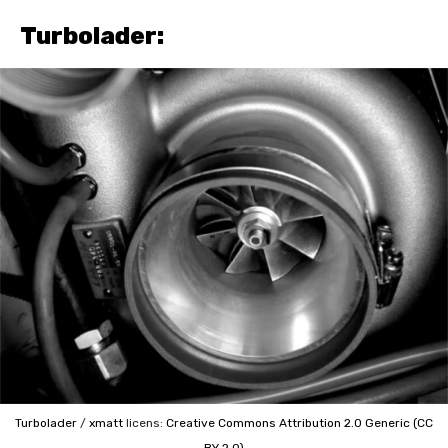
Turbolader:
Turbolader
/
xmatt
licens:
Creative Commons
Attribution 2.0 Generic (CC