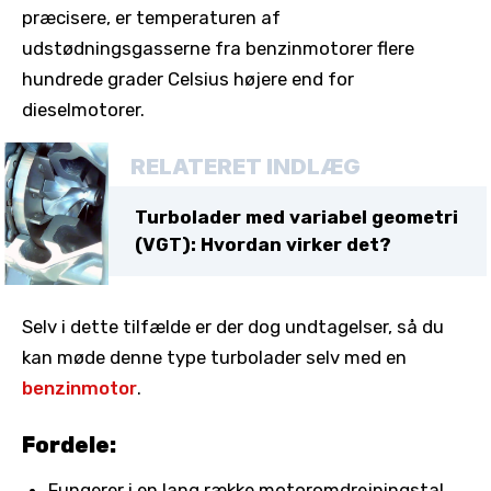
præcisere, er temperaturen af ​​
udstødningsgasserne fra benzinmotorer flere
hundrede grader Celsius højere end for
dieselmotorer.
RELATERET INDLÆG
Turbolader med variabel geometri
(VGT): Hvordan virker det?
Selv i dette tilfælde er der dog undtagelser, så du
kan møde denne type turbolader selv med en
benzinmotor
.
Fordele:
Fungerer i en lang række motoromdrejningstal