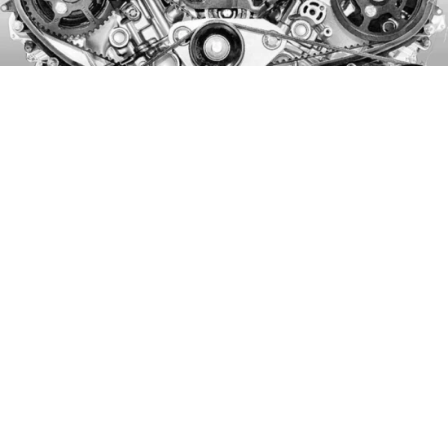
Jaguar diesel engine shot at the 2006 London Motor Show
ved
Brian Snelson
licens:
Creative Commons
Attribution 2.0 Generic
(CC BY 2.0)
Enhver bilist kender turboladede og ikke-
superladede motorer. Bilentusiaster er nogle gange