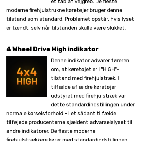
et tab af vejgreb. De fleste
moderne firehjulstrukne køretøjer bruger denne
tilstand som standard. Problemet opstår, hvis lyset
er tændt, selv når tilstanden skulle være slukket.
4 Wheel Drive High indikator
Denne indikator advarer føreren
om, at køretøjet er i "HIGH"-
tilstand med firehjulstræk. I
tilfælde af ældre køretøjer
udstyret med firehjulstræk var
dette standardindstillingen under
normale kørselsforhold - i et sådant tilfælde
tilføjede producenterne sjældent advarselslyset til
andre indikatorer. De fleste moderne
firehjulstrækkere kører med standardindstillingen