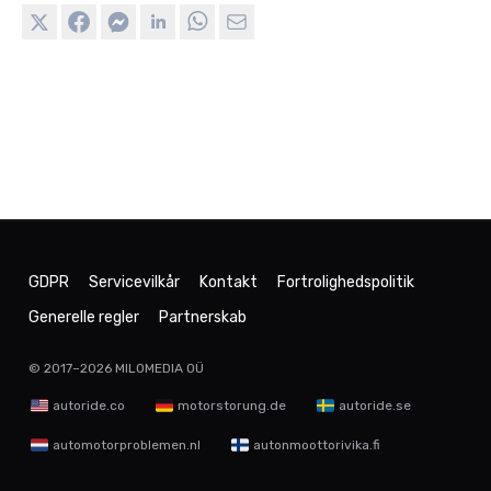
GDPR
Servicevilkår
Kontakt
Fortrolighedspolitik
Generelle regler
Partnerskab
© 2017–2026
MILOMEDIA OÜ
autoride.co
motorstorung.de
autoride.se
automotorproblemen.nl
autonmoottorivika.fi