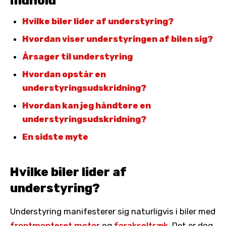
Indhold
Hvilke biler lider af understyring?
Hvordan viser understyringen af bilen sig?
Årsager til understyring
Hvordan opstår en
understyringsudskridning?
Hvordan kan jeg håndtere en
understyringsudskridning?
En sidste myte
Hvilke biler lider af
understyring?
Understyring manifesterer sig naturligvis i biler med
frontmonteret motor
og
forakseltræk
. Det er dog