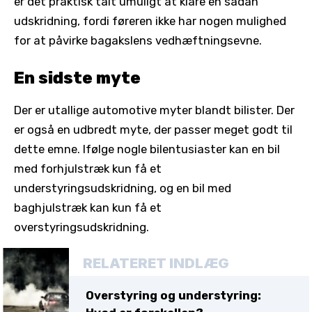
er det praktisk talt umuligt at klare en sådan
udskridning, fordi føreren ikke har nogen mulighed
for at påvirke bagakslens vedhæftningsevne.
En sidste myte
Der er utallige automotive myter blandt bilister. Der
er også en udbredt myte, der passer meget godt til
dette emne. Ifølge nogle bilentusiaster kan en bil
med forhjulstræk kun få et
understyringsudskridning, og en bil med
baghjulstræk kan kun få et
overstyringsudskridning.
RELATERET INDLÆG
Overstyring og understyring: