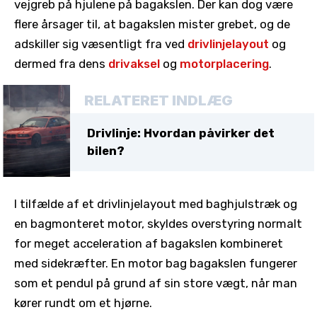
vejgreb på hjulene på bagakslen. Der kan dog være
flere årsager til, at bagakslen mister grebet, og de
adskiller sig væsentligt fra ved
drivlinjelayout
og
dermed fra dens
drivaksel
og
motorplacering
.
RELATERET INDLÆG
Drivlinje: Hvordan påvirker det
bilen?
I tilfælde af et drivlinjelayout med baghjulstræk og
en bagmonteret motor, skyldes overstyring normalt
for meget acceleration af bagakslen kombineret
med sidekræfter. En motor bag bagakslen fungerer
som et pendul på grund af sin store vægt, når man
kører rundt om et hjørne.