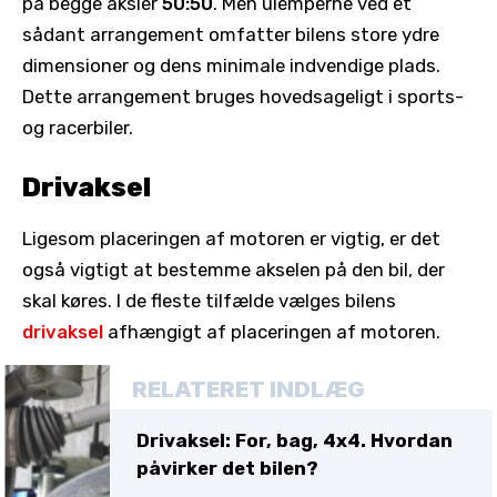
på begge aksler
50:50
. Men ulemperne ved et
sådant arrangement omfatter bilens store ydre
dimensioner og dens minimale indvendige plads.
Dette arrangement bruges hovedsageligt i sports-
og racerbiler.
Drivaksel
Ligesom placeringen af motoren er vigtig, er det
også vigtigt at bestemme akselen på den bil, der
skal køres. I de fleste tilfælde vælges bilens
drivaksel
afhængigt af placeringen af motoren.
RELATERET INDLÆG
Drivaksel: For, bag, 4x4. Hvordan
påvirker det bilen?