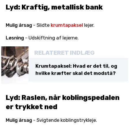
Lyd: Kraftig, metallisk bank
Mulig årsag
- Slidte
krumtapaksel
lejer.
Løsning
- Udskiftning af lejerne.
RELATERET INDLÆG
Krumtapaksel: Hvad er det til, og
hvilke kræfter skal det modstå?
Lyd: Raslen, når koblingspedalen
er trykket ned
Mulig årsag
- Svigtende koblingstrykleje.