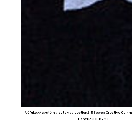
Výfukový systém v aute
ved
section215
licens:
Creative Com
Generic (CC BY 2.0)