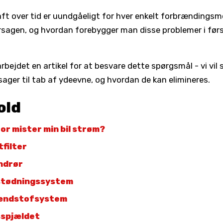
aft over tid er uundgåeligt for hver enkelt forbrændingsm
rsagen, og hvordan forebygger man disse problemer i før
rbejdet en artikel for at besvare dette spørgsmål - vi vil 
sager til tab af ydeevne, og hvordan de kan elimineres.
old
or mister min bil strøm?
tfilter
ndrør
stødningssystem
ændstofsystem
sspjældet