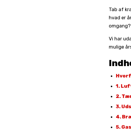
Tab af kr
hvad er å
omgang?
Vi har uda
mulige år
Indh
Hvorf
1. Luf
2. Tæ
3. Ud
4. Br
5. Ga