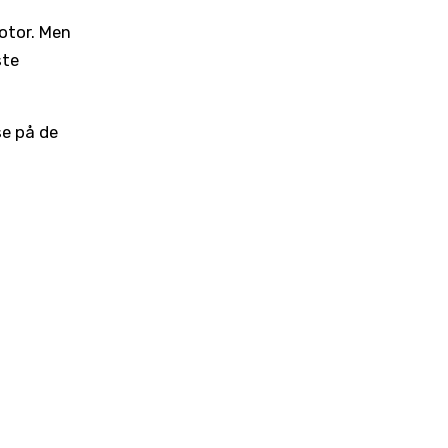
otor. Men
ste
se på de